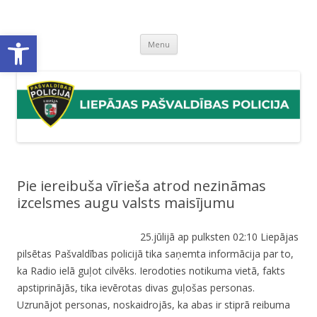
Liepājas pašvaldības policija
Liepājas pašvaldības policijas mājaslapa
Open toolbar
Skip
Menu
to
content
Pie iereibuša vīrieša atrod nezināmas
izcelsmes augu valsts maisījumu
25.jūlijā ap pulksten 02:10 Liepājas
pilsētas Pašvaldības policijā tika saņemta informācija par to,
ka Radio ielā guļot cilvēks. Ierodoties notikuma vietā, fakts
apstiprinājās, tika ievērotas divas guļošas personas.
Uzrunājot personas, noskaidrojās, ka abas ir stiprā reibuma