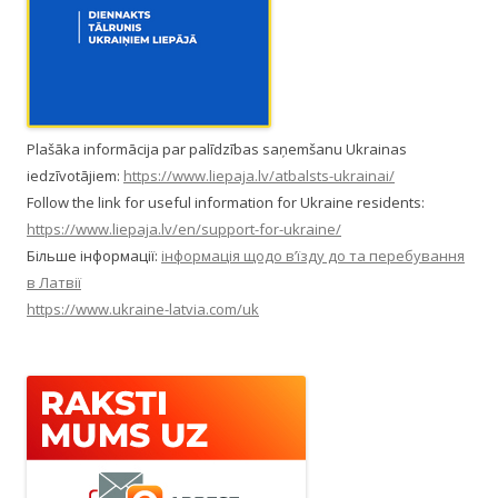
Plašāka informācija par palīdzības saņemšanu Ukrainas
iedzīvotājiem:
https://www.liepaja.lv/atbalsts-ukrainai/
Follow the link for useful information for Ukraine residents:
https://www.liepaja.lv/en/support-for-ukraine/
Більше інформації:
інформація щодо в’їзду до та перебування
в Латвії
https://www.ukraine-latvia.com/uk