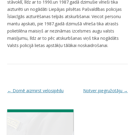
stāvoklī, līdz ar to 1990.un 1987.gadā dzimušie vīrieši tika
aizturēti un nogādāti Liepājas pilsētas Pašvaldības policijas
Īslaicīgās aizturēšanas telpās atskurbšanai. Veicot personu
mantu apskati, pie 1987.gadā dzimušā vīrieša tika atrasts
polietilēna maisiņš ar nezināmas izcelsmes augu valsts
maisījumu, līdz ar to pēc atskurbšanas viņš tika nogādāts
Valsts policijā lietas apstākļu tālākai noskaidrošanai.
P
←
Domē aizmirst velosipēdu
Notver piegružotāju
→
o
s
t
n
a