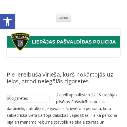
Liepājas pašvaldības policija
Liepājas pašvaldības policijas mājaslapa
Open toolbar
Skip
Menu
to
content
Pie iereibuša vīrieša, kurš nokārtojās uz
ielas, atrod nelegālās cigaretes
2.aprīlī ap pulksten 22:35 Liepājas
pilsētas Pašvaldības policijas
darbinieki, patrulējot Jelgavas ielā, ievēroja personu, kura
sabiedriskā vietā kārtoja dabiskās vajadzības. Tā kā persona
bija arī manāmā reibuma stāvoklī, tā tika aizturēta un