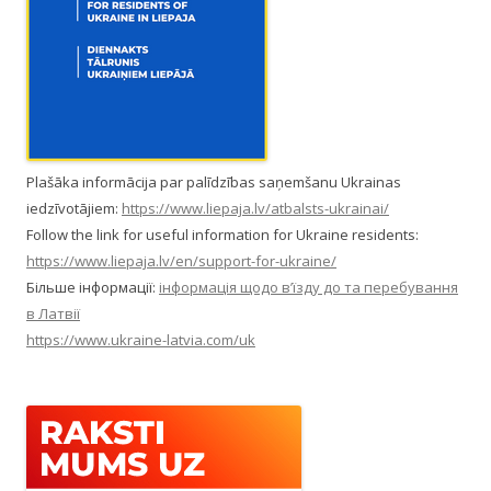
Plašāka informācija par palīdzības saņemšanu Ukrainas
iedzīvotājiem:
https://www.liepaja.lv/atbalsts-ukrainai/
Follow the link for useful information for Ukraine residents:
https://www.liepaja.lv/en/support-for-ukraine/
Більше інформації:
інформація щодо в’їзду до та перебування
в Латвії
https://www.ukraine-latvia.com/uk