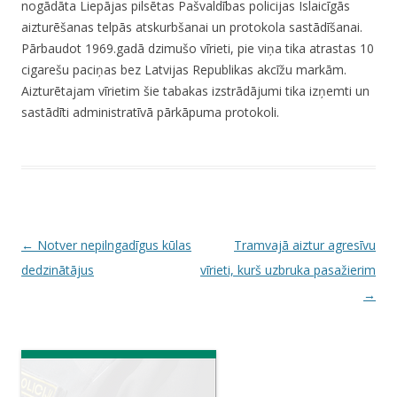
nogādāta Liepājas pilsētas Pašvaldības policijas Īslaicīgās
aizturēšanas telpās atskurbšanai un protokola sastādīšanai.
Pārbaudot 1969.gadā dzimušo vīrieti, pie viņa tika atrastas 10
cigarešu paciņas bez Latvijas Republikas akcīžu markām.
Aizturētajam vīrietim šie tabakas izstrādājumi tika izņemti un
sastādīti administratīvā pārkāpuma protokoli.
P
←
Notver nepilngadīgus kūlas
Tramvajā aiztur agresīvu
o
dedzinātājus
vīrieti, kurš uzbruka pasažierim
s
→
t
n
a
v