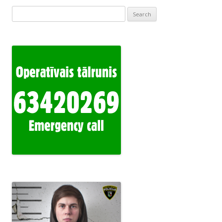
Search
for: