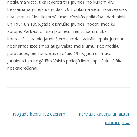
notikuma vietā, tika ievēroti trīs jaunieši no kuriem divi
bezsamaņā gulēja uz grīdas. Uz notikuma vietu nekavējoties
tika izsaukti Neatliekamās medicīniskās palīdzības darbinieki
un 1991.un 1996.gadā dzimušie jaunieši nodoti mediķu
aprūpē. Pārbaudot visu jauniešu mantu saturu tika
konstatēts, ka pie jauniešiem atrodas vairāki iepakojumi ar
nezināmas izcelsmes augu valsts maisījumu. Pēc mediķu
pārbaudes, pie samaņas esošais 1997.gadā dzimušais
jaunietis tika nogādāts Valsts policijā lietas apstākļu tālākai
noskaidrošanai.
P
←
Nogādā bebru līdz ezeram
Pārtrauc kautiņu un aiztur
o
uzbrucēju
→
s