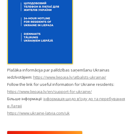
Plašāka informācija par palīdzības saņemšanu Ukrainas
iedzīvotājiem:
https://www.liepaja.lv/atbalsts-ukrainai/
Follow the link for useful information for Ukraine residents:
https://www.liepaja.lv/en/support-for-ukraine/
Більше інформації:
інформація щодо в’їзду до та перебування
в Латвії
https://www.ukraine-latvia.com/uk