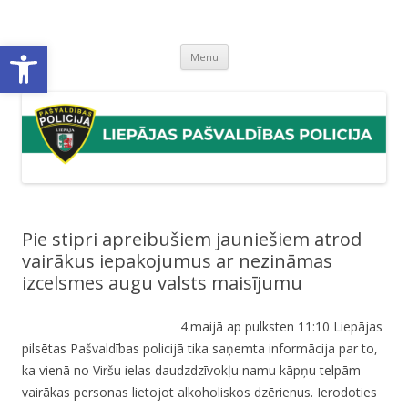
Liepājas pašvaldības policija
Liepājas pašvaldības policijas mājaslapa
Open toolbar
Skip
Menu
to
content
Pie stipri apreibušiem jauniešiem atrod
vairākus iepakojumus ar nezināmas
izcelsmes augu valsts maisījumu
4.maijā ap pulksten 11:10 Liepājas
pilsētas Pašvaldības policijā tika saņemta informācija par to,
ka vienā no Viršu ielas daudzdzīvokļu namu kāpņu telpām
vairākas personas lietojot alkoholiskos dzērienus. Ierodoties