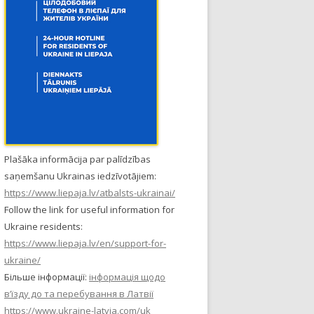
Plašāka informācija par palīdzības
saņemšanu Ukrainas iedzīvotājiem:
https://www.liepaja.lv/atbalsts-ukrainai/
Follow the link for useful information for
Ukraine residents:
https://www.liepaja.lv/en/support-for-
ukraine/
Більше інформації:
інформація щодо
в’їзду до та перебування в Латвії
https://www.ukraine-latvia.com/uk