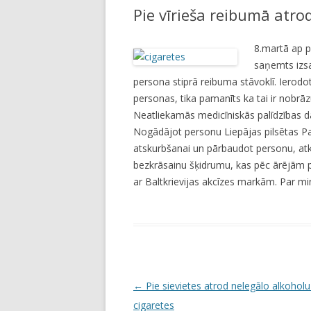
Pie vīrieša reibumā atro
LI
JA
8.martā ap pu
saņemts izsa
persona stiprā reibuma stāvoklī. Ierodot
personas, tika pamanīts ka tai ir nobrā
Neatliekamās medicīniskās palīdzības da
Nogādājot personu Liepājas pilsētas Paš
atskurbšanai un pārbaudot personu, atklā
bezkrāsainu šķidrumu, kas pēc ārējām 
ar Baltkrievijas akcīzes markām. Par min
P
←
Pie sievietes atrod nelegālo alkoholu
o
cigaretes