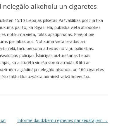
d nelegālo alkoholu un cigaretes
KUMDOŠANA
LLI-451 “SCAPE II”
NODAĻA
UTĀJUMI/ATBILDES
RESIT
VELOPATRUĻA
lksten 15:10 Liepājas pilsētas Pašvaldības policijā tika
ukums par to, ka Rīgas ielā, publiskā vietā atrodoties
CBSS PSF 2019/04 “YOUTH FOR
IEDZĪVOTĀJU DZĪVESVIETAS
ies notikuma vietā, fakts apstiprinājās. Pieejot pie
SAFER YOUTH” / “JAUNATNE
DEKLARĒŠANAS NODAĻA
zums pie labās acs. Notikuma vietā ieradās arī
DROŠĀKAI JAUNATNEI”
rbinieki, taču persona atteicās no viņu palīdzības.
INFORMĀCIJA PAR
LLI-269 “SCAPE”
valdības policijas Īslaicīgās aizturēšanas telpās
ATALGOJUMIEM
jās, ka aizturētā vīrieša somā atradās 8 litri ar
CASCADE
pazīmēm atgādināja nelegālo alkoholu un 160 cigaretes
ēto faktu tika uzsākta administratīvā lietvedība.
LLI-92 “SAFETY FIRST!” / “DROŠĪBA
VISPIRMS!”
KPFI-16/67 SILTUMNĪCEFEKTA
GĀZU EMISIJU SAMAZINĀŠANA,
IEGĀDĀJOTIES TRĪS JAUNUS,
RŪPNIECISKI RAŽOTUS
 un
Informē daudzbērnu ģimenes par ķēpātājiem
→
ELEKTROMOBIĻUS LIEPĀJAS