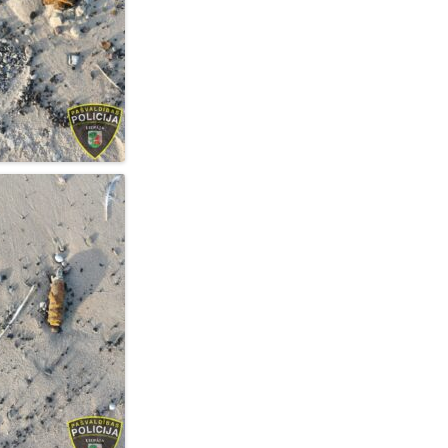
PILSĒTAS PAŠVALDĪBAS POLICIJAI
S-37 “IEDZĪVOTĀJI DROŠĪBAI” /
“CITIZENS FOR SAFETY”