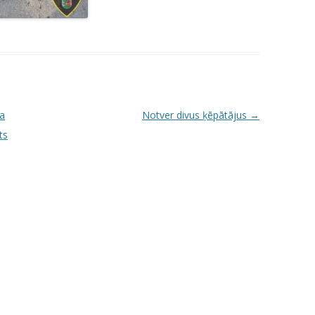
ra
Notver divus ķēpātājus
→
ts