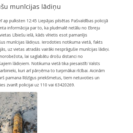
šu munīcijas lādiņu
KUMDOŠANA
LLI-451 “SCAPE II”
NODAĻA
UTĀJUMI/ATBILDES
RESIT
VELOPATRUĻA
 ap pulksten 12:45 Liepājas pilsētas Pašvaldības policijā
mta informācija par to, ka pludmalē netālu no Ebreju
CBSS PSF 2019/04 “YOUTH FOR
IEDZĪVOTĀJU DZĪVESVIETAS
ietas Lībiešu ielā, kāds vīrietis esot pamanījis
SAFER YOUTH” / “JAUNATNE
DEKLARĒŠANAS NODAĻA
us munīcijas lādiņus. Ierodoties notikuma vietā, fakts
DROŠĀKAI JAUNATNEI”
jās, uz vietas atradās vairāki nesprāgušie munīcijas lādiņi.
INFORMĀCIJA PAR
LLI-269 “SCAPE”
 norobežota, lai saglabātu drošu distanci no
ATALGOJUMIEM
jiem lādiņiem. Notikuma vietā tika piesaistīti Valsts
CASCADE
darbinieki, kuri arī pārņēma to turpmākai rīcībai. Aicinām
kurš pamana līdzīgus priekšmetus, tiem netuvoties un
LLI-92 “SAFETY FIRST!” / “DROŠĪBA
es zvanīt policijai uz 110 vai 63420269.
VISPIRMS!”
KPFI-16/67 SILTUMNĪCEFEKTA
GĀZU EMISIJU SAMAZINĀŠANA,
IEGĀDĀJOTIES TRĪS JAUNUS,
RŪPNIECISKI RAŽOTUS
ELEKTROMOBIĻUS LIEPĀJAS