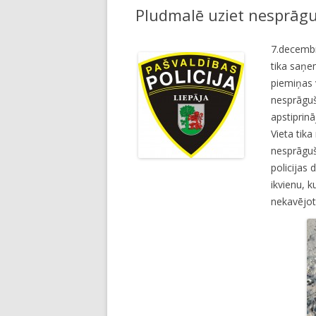
Pludmalē uziet nesprāgu
LI
JA
7.decembrī
tika saņe
piemiņas v
nesprāguš
apstiprinā
Vieta tika
nesprāguša
policijas 
ikvienu, 
nekavējoti