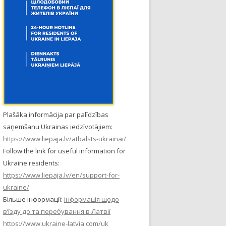
Plašāka informācija par palīdzības
saņemšanu Ukrainas iedzīvotājiem:
https://www.liepaja.lv/atbalsts-ukrainai/
Follow the link for useful information for
Ukraine residents:
https://www.liepaja.lv/en/support-for-
ukraine/
Більше інформації:
інформація щодо
в’їзду до та перебування в Латвії
https://www.ukraine-latvia.com/uk