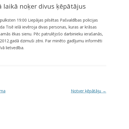
jā laikā noķer divus ķēpātājus
KUMDOŠANA
LLI-451 “SCAPE II”
NODAĻA
UTĀJUMI/ATBILDES
RESIT
VELOPATRUĻA
pulksten 19:00 Liepājas pilsētas Pašvaldības policijas
rda Tisē ielā ievēroja divas personas, kuras ar krāsas
CBSS PSF 2019/04 “YOUTH FOR
IEDZĪVOTĀJU DZĪVESVIETAS
amās ēkas sienu. Pēc patrulējošo darbinieku ierašanās,
SAFER YOUTH” / “JAUNATNE
DEKLARĒŠANAS NODAĻA
n 2012.gadā dzimuši zēni. Par minēto gadījumu informēti
DROŠĀKAI JAUNATNEI”
vā lietvedība.
INFORMĀCIJA PAR
LLI-269 “SCAPE”
ATALGOJUMIEM
CASCADE
LLI-92 “SAFETY FIRST!” / “DROŠĪBA
VISPIRMS!”
uma
Notver ķēpātāju
→
KPFI-16/67 SILTUMNĪCEFEKTA
GĀZU EMISIJU SAMAZINĀŠANA,
IEGĀDĀJOTIES TRĪS JAUNUS,
RŪPNIECISKI RAŽOTUS
ELEKTROMOBIĻUS LIEPĀJAS