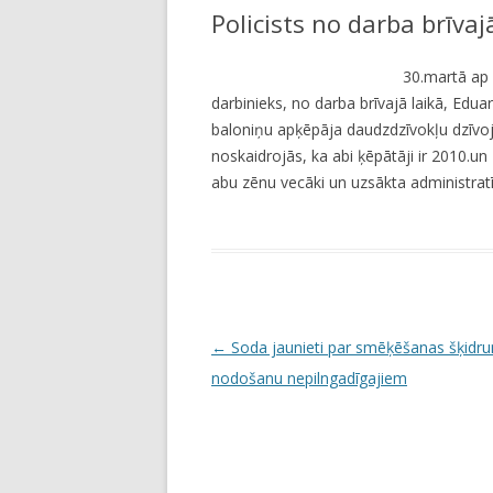
Policists no darba brīva
LI
JA
30.martā ap 
darbinieks, no darba brīvajā laikā, Edua
baloniņu apķēpāja daudzdzīvokļu dzīvoj
noskaidrojās, ka abi ķēpātāji ir 2010.u
abu zēnu vecāki un uzsākta administratī
P
←
Soda jaunieti par smēķēšanas šķidr
o
nodošanu nepilngadīgajiem
s
t
n