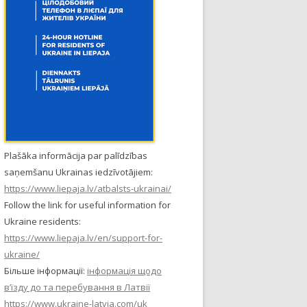
Plašāka informācija par palīdzības
saņemšanu Ukrainas iedzīvotājiem:
https://www.liepaja.lv/atbalsts-ukrainai/
Follow the link for useful information for
Ukraine residents:
https://www.liepaja.lv/en/support-for-
ukraine/
Більше інформації:
інформація щодо
в’їзду до та перебування в Латвії
https://www.ukraine-latvia.com/uk