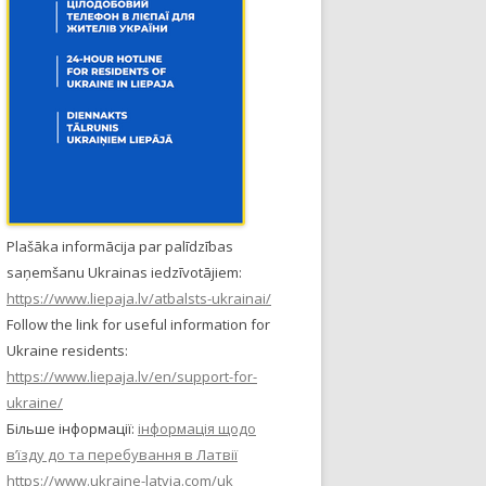
Plašāka informācija par palīdzības
saņemšanu Ukrainas iedzīvotājiem:
https://www.liepaja.lv/atbalsts-ukrainai/
Follow the link for useful information for
Ukraine residents:
https://www.liepaja.lv/en/support-for-
ukraine/
Більше інформації:
інформація щодо
в’їзду до та перебування в Латвії
https://www.ukraine-latvia.com/uk