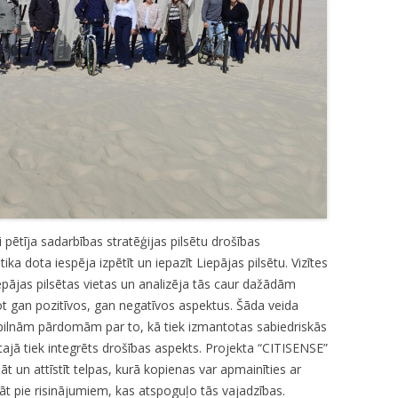
PILSĒTAS PAŠVALDĪBAS POLICIJAI
S-37 “IEDZĪVOTĀJI DROŠĪBAI” /
“CITIZENS FOR SAFETY”
i pētīja sadarbības stratēģijas pilsētu drošības
ika dota iespēja izpētīt un iepazīt Liepājas pilsētu. Vizītes
iepājas pilsētas vietas un analizēja tās caur dažādām
ot gan pozitīvos, gan negatīvos aspektus. Šāda veida
pilnām pārdomām par to, kā tiek izmantotas sabiedriskās
tajā tiek integrēts drošības aspekts. Projekta “CITISENSE”
ināt un attīstīt telpas, kurā kopienas var apmainīties ar
dāt pie risinājumiem, kas atspoguļo tās vajadzības.