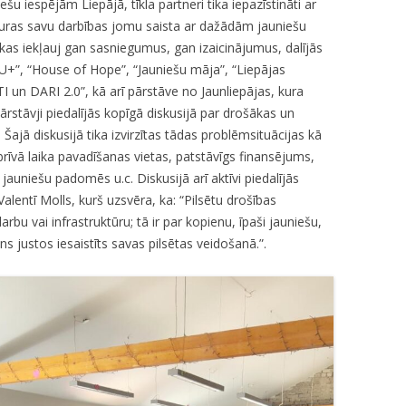
ešu iespējām Liepājā, tīkla partneri tika iepazīstināti ar
kuras savu darbības jomu saista ar dažādām jauniešu
kas iekļauj gan sasniegumus, gan izaicinājumus, dalījās
U+”, “House of Hope”, “Jauniešu māja”, “Liepājas
I un DARI 2.0”, kā arī pārstāve no Jaunliepājas, kura
 pārstāvji piedalījās kopīgā diskusijā par drošākas un
Šajā diskusijā tika izvirzītas tādas problēmsituācijas kā
īvā laika pavadīšanas vietas, patstāvīgs finansējums,
jauniešu padomēs u.c. Diskusijā arī aktīvi piedalījās
lentī Molls, kurš uzsvēra, ka: “Pilsētu drošības
darbu vai infrastruktūru; tā ir par kopienu, īpaši jauniešu,
ns justos iesaistīts savas pilsētas veidošanā.”.