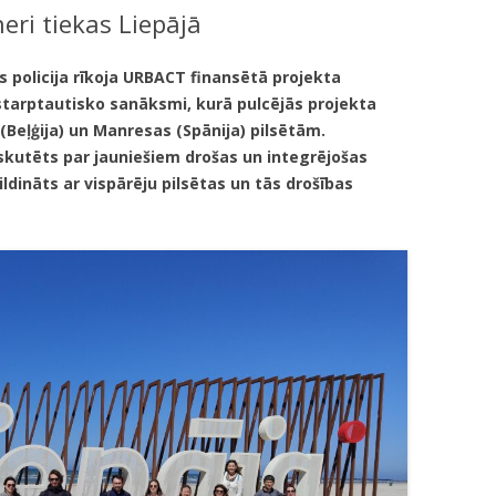
eri tiekas Liepājā
KUMDOŠANA
LLI-451 “SCAPE II”
NODAĻA
UTĀJUMI/ATBILDES
RESIT
VELOPATRUĻA
as policija rīkoja URBACT finansētā projekta
 starptautisko sanāksmi, kurā pulcējās projekta
CBSS PSF 2019/04 “YOUTH FOR
IEDZĪVOTĀJU DZĪVESVIETAS
s (Beļģija) un Manresas (Spānija) pilsētām.
SAFER YOUTH” / “JAUNATNE
DEKLARĒŠANAS NODAĻA
iskutēts par jauniešiem drošas un integrējošas
DROŠĀKAI JAUNATNEI”
ldināts ar vispārēju pilsētas un tās drošības
INFORMĀCIJA PAR
LLI-269 “SCAPE”
ATALGOJUMIEM
CASCADE
LLI-92 “SAFETY FIRST!” / “DROŠĪBA
VISPIRMS!”
KPFI-16/67 SILTUMNĪCEFEKTA
GĀZU EMISIJU SAMAZINĀŠANA,
IEGĀDĀJOTIES TRĪS JAUNUS,
RŪPNIECISKI RAŽOTUS
ELEKTROMOBIĻUS LIEPĀJAS