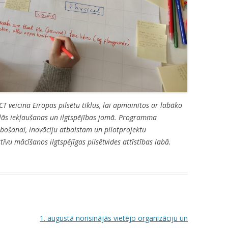
 veicina Eiropas pilsētu tīklus, lai apmainītos ar labāko
iālās iekļaušanas un ilgtspējības jomā. Programma
abošanai, inovāciju atbalstam un pilotprojektu
tīvu mācīšanos ilgtspējīgas pilsētvides attīstības labā.
1. augustā norisinājās vietējo organizāciju un