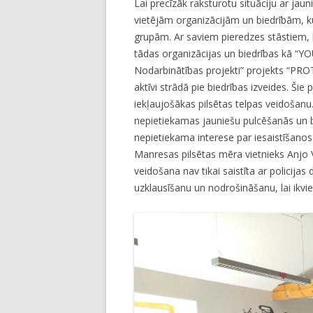
Lai precīzāk raksturotu situāciju ar jauni
vietējām organizācijām un biedrībām, 
grupām. Ar saviem pieredzes stāstiem, 
tādas organizācijas un biedrības kā “YO
Nodarbinātības projekti” projekts “PROT
aktīvi strādā pie biedrības izveides. Šie
iekļaujošākas pilsētas telpas veidošanu. 
nepietiekamas jauniešu pulcēšanās un br
nepietiekama interese par iesaistīšanos 
Manresas pilsētas mēra vietnieks Anjo Va
veidošana nav tikai saistīta ar policijas 
uzklausīšanu un nodrošināšanu, lai ikvie