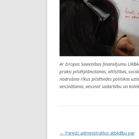
Ar Eiropas Savienības finansējumu URBACT
praksi pilsētplānošanas, attīstības, soc
nodrošina rīkus pilsētvides politikas uzl
veicināšanai, veicinot sadarbību un kolek
P
←
Paredz administratīvo atbildību par