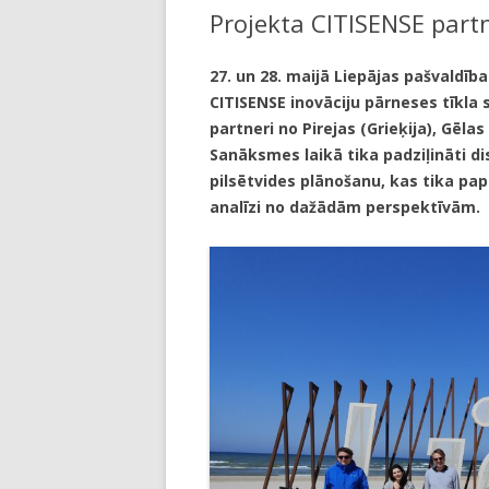
Projekta CITISENSE partn
LI
JA
27. un 28. maijā Liepājas pašvaldīb
CITISENSE inovāciju pārneses tīkla
partneri no Pirejas (Grieķija), Gēla
Sanāksmes laikā tika padziļināti d
pilsētvides plānošanu, kas tika papi
analīzi no dažādām perspektīvām.