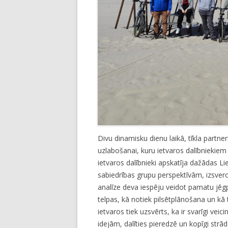
Divu dinamisku dienu laikā, tīkla partner
uzlabošanai, kuru ietvaros dalībniekiem t
ietvaros dalībnieki apskatīja dažādas L
sabiedrības grupu perspektīvām, izsver
analīze deva iespēju veidot pamatu jēg
telpas, kā notiek pilsētplānošana un kā 
ietvaros tiek uzsvērts, ka ir svarīgi veic
idejām, dalīties pieredzē un kopīgi strā