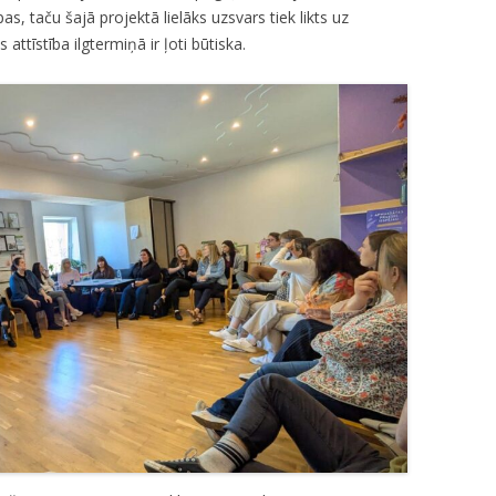
, taču šajā projektā lielāks uzsvars tiek likts uz
s attīstība ilgtermiņā ir ļoti būtiska.