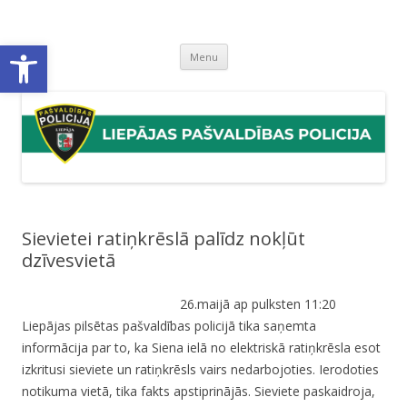
Liepājas pašvaldības policija
Liepājas pašvaldības policijas mājaslapa
Open toolbar
Skip
Menu
to
content
Sievietei ratiņkrēslā palīdz nokļūt
dzīvesvietā
26.maijā ap pulksten 11:20
Liepājas pilsētas pašvaldības policijā tika saņemta
informācija par to, ka Siena ielā no elektriskā ratiņkrēsla esot
izkritusi sieviete un ratiņkrēsls vairs nedarbojoties. Ierodoties
notikuma vietā, tika fakts apstiprinājās. Sieviete paskaidroja,