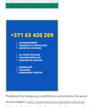
n
Plašāka informācija par palīdzības saņemšanu Ukrainas
iedzīvotājiem:
https://www.liepaja.lv/atbalsts-ukrainai/