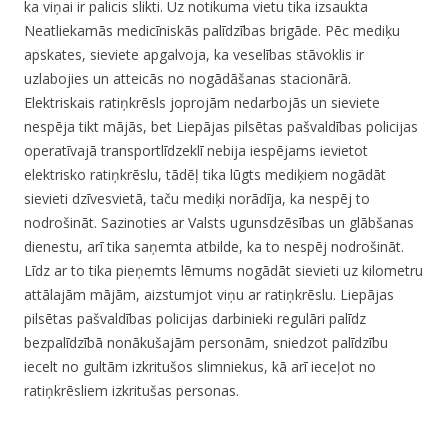
ka viņai ir palicis slikti. Uz notikuma vietu tika izsaukta
Neatliekamās medicīniskās palīdzības brigāde. Pēc mediķu
apskates, sieviete apgalvoja, ka veselības stāvoklis ir
uzlabojies un atteicās no nogādāšanas stacionārā.
Elektriskais ratiņkrēsls joprojām nedarbojās un sieviete
nespēja tikt mājās, bet Liepājas pilsētas pašvaldības policijas
operatīvajā transportlīdzeklī nebija iespējams ievietot
elektrisko ratiņkrēslu, tādēļ tika lūgts mediķiem nogādāt
sievieti dzīvesvietā, taču mediķi norādīja, ka nespēj to
nodrošināt. Sazinoties ar Valsts ugunsdzēsības un glābšanas
dienestu, arī tika saņemta atbilde, ka to nespēj nodrošināt.
Līdz ar to tika pieņemts lēmums nogādāt sievieti uz kilometru
attālajām mājām, aizstumjot viņu ar ratiņkrēslu. Liepājas
pilsētas pašvaldības policijas darbinieki regulāri palīdz
bezpalīdzībā nonākušajām personām, sniedzot palīdzību
iecelt no gultām izkritušos slimniekus, kā arī ieceļot no
ratiņkrēsliem izkritušas personas.