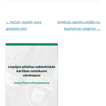
P
←
Notver jaunieti, kura
Iereibušu jaunieti paglābj no
o
apķēpāja ietvi
iespējamas nelaimes
→
s
t
n
a
v
i
g
a
t
i
o