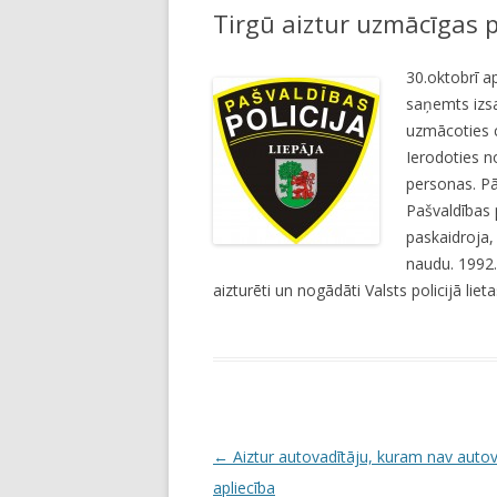
Tirgū aiztur uzmācīgas 
LI
JA
30.oktobrī ap
saņemts izsa
uzmācoties c
Ierodoties n
personas. Pā
Pašvaldības 
paskaidroja,
naudu. 1992.
aizturēti un nogādāti Valsts policijā lie
P
←
Aiztur autovadītāju, kuram nav autov
o
apliecība