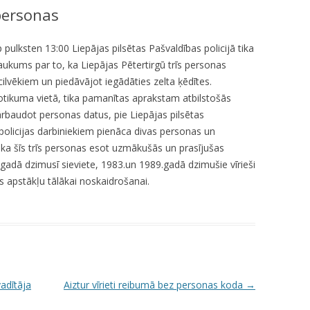
personas
KUMDOŠANA
LLI-451 “SCAPE II”
NODAĻA
UTĀJUMI/ATBILDES
RESIT
VELOPATRUĻA
 pulksten 13:00 Liepājas pilsētas Pašvaldības policijā tika
ukums par to, ka Liepājas Pētertirgū trīs personas
CBSS PSF 2019/04 “YOUTH FOR
IEDZĪVOTĀJU DZĪVESVIETAS
ilvēkiem un piedāvājot iegādāties zelta ķēdītes.
SAFER YOUTH” / “JAUNATNE
DEKLARĒŠANAS NODAĻA
otikuma vietā, tika pamanītas aprakstam atbilstošās
DROŠĀKAI JAUNATNEI”
rbaudot personas datus, pie Liepājas pilsētas
INFORMĀCIJA PAR
LLI-269 “SCAPE”
policijas darbiniekiem pienāca divas personas un
ATALGOJUMIEM
 ka šīs trīs personas esot uzmākušās un prasījušas
CASCADE
gadā dzimusī sieviete, 1983.un 1989.gadā dzimušie vīrieši
tas apstākļu tālākai noskaidrošanai.
LLI-92 “SAFETY FIRST!” / “DROŠĪBA
VISPIRMS!”
KPFI-16/67 SILTUMNĪCEFEKTA
GĀZU EMISIJU SAMAZINĀŠANA,
IEGĀDĀJOTIES TRĪS JAUNUS,
RŪPNIECISKI RAŽOTUS
adītāja
Aiztur vīrieti reibumā bez personas koda
→
ELEKTROMOBIĻUS LIEPĀJAS