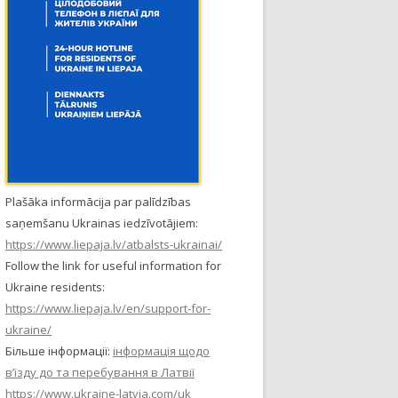
Plašāka informācija par palīdzības
saņemšanu Ukrainas iedzīvotājiem:
https://www.liepaja.lv/atbalsts-ukrainai/
Follow the link for useful information for
Ukraine residents:
https://www.liepaja.lv/en/support-for-
ukraine/
Більше інформації:
інформація щодо
в’їзду до та перебування в Латвії
https://www.ukraine-latvia.com/uk