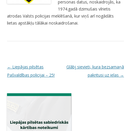
personas datus, noskaidrojās, ka
1974.gadā dzimušais vīrietis
atrodas Valsts policijas meklēšanā, kur viņš arī nogādāts
lietas apstākļu tālākai noskaidrošanai.
P
←
Liepājas pilsētas
Glābj sievieti, kura bezsamaņā
o
Pašvaldības policijai – 25!
pakritusi uz ielas
→
s
t
n
a
v
i