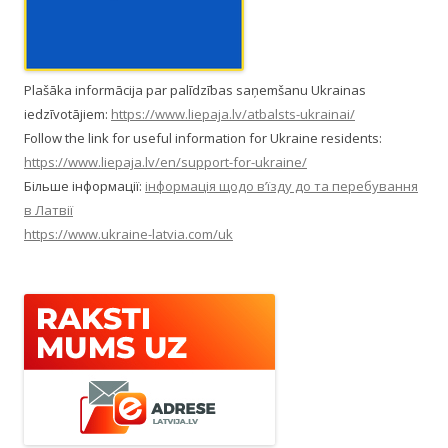
Plašāka informācija par palīdzības saņemšanu Ukrainas
iedzīvotājiem:
https://www.liepaja.lv/atbalsts-ukrainai/
Follow the link for useful information for Ukraine residents:
https://www.liepaja.lv/en/support-for-ukraine/
Більше інформації:
інформація щодо в’їзду до та перебування
в Латвії
https://www.ukraine-latvia.com/uk