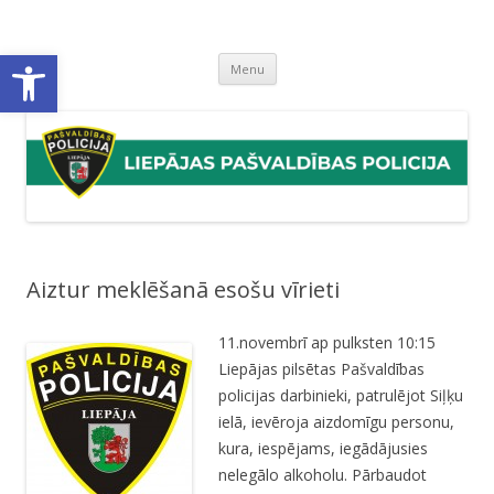
Liepājas pašvaldības policija
Liepājas pašvaldības policijas mājaslapa
Open toolbar
Skip
Menu
to
content
Aiztur meklēšanā esošu vīrieti
11.novembrī ap pulksten 10:15
Liepājas pilsētas Pašvaldības
policijas darbinieki, patrulējot Siļķu
ielā, ievēroja aizdomīgu personu,
kura, iespējams, iegādājusies
nelegālo alkoholu. Pārbaudot