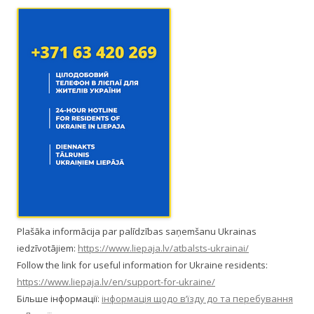
Plašāka informācija par palīdzības saņemšanu Ukrainas
iedzīvotājiem:
https://www.liepaja.lv/atbalsts-ukrainai/
Follow the link for useful information for Ukraine residents:
https://www.liepaja.lv/en/support-for-ukraine/
Більше інформації:
інформація щодо в’їзду до та перебування