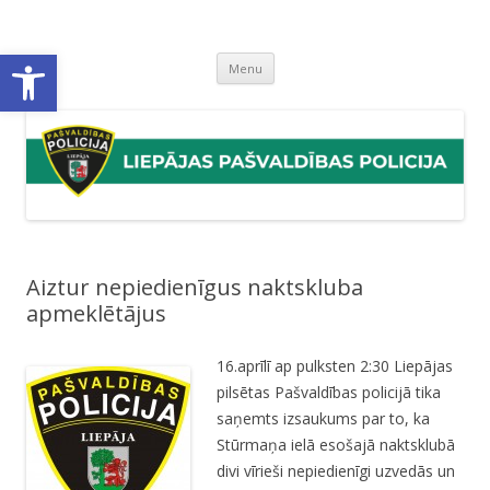
Liepājas pašvaldības policija
Liepājas pašvaldības policijas mājaslapa
Open toolbar
Skip
Menu
to
content
Aiztur nepiedienīgus naktskluba
apmeklētājus
16.aprīlī ap pulksten 2:30 Liepājas
pilsētas Pašvaldības policijā tika
saņemts izsaukums par to, ka
Stūrmaņa ielā esošajā naktsklubā
divi vīrieši nepiedienīgi uzvedās un