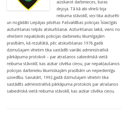
aizskarot darbinieces, kuras
dejoja. Tā kā abi vīrieši bija
reibuma stāvoklī, viņi tika aizturēti
un nogādāti Liepājas pilsētas Pašvaldības policijas Īslaicīgās
aizturēšanas telpās atskurbšanai. Aizturēšanas laikā, viens no
vīriešiem nepakļāvās policijas darbinieku likumīgajām
prasībām, kā rezultātā, pēc atskurbšanas 1976.gadā
dzimušajam vīrietim tika sastādīti vairāki administratīvā
pārkāpuma protokoli – par atrašanos sabiedriskā vietā
reibuma stāvoklī, kas aizkar cilvēka cieņu, par nepakļaušanos
policijas darbinieku likumiskajām prasībām un nepiedienīgu
uzvedību. Savukārt, 1992.gadā dzimušajam vīrietim tika
sastādīts administratīvā pārkāpuma protokols par atrašanos
sabiedriskā vietā reibuma stāvoklī, kas aizkar cilvēka cieņu.