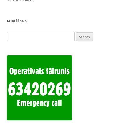
VIETNES KARTE
MEKLĒŠANA
Search
for: