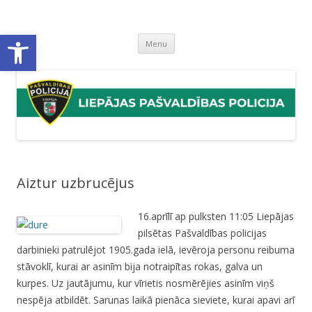
Liepājas pašvaldības policija
Liepājas pašvaldības policijas mājaslapa
Open toolbar
Skip
Menu
to
content
Aiztur uzbrucējus
16.aprīlī ap pulksten 11:05 Liepājas
pilsētas Pašvaldības policijas
darbinieki patrulējot 1905.gada ielā, ievēroja personu reibuma
stāvoklī, kurai ar asinīm bija notraipītas rokas, galva un
kurpes. Uz jautājumu, kur vīrietis nosmērējies asinīm viņš
nespēja atbildēt. Sarunas laikā pienāca sieviete, kurai apavi arī