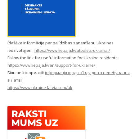
Plašāka informācija par palīdzības saņemšanu Ukrainas
iedzīvotājiem:
https://www.liepaja.lv/atbalsts-ukrainai/
Follow the link for useful information for Ukraine residents:
https://www.liepaja.lv/en/support-for-ukraine/
Більше інформації:
інформація щодо в’їзду до та перебування
в Латвії
https://www.ukraine-latvia.com/uk