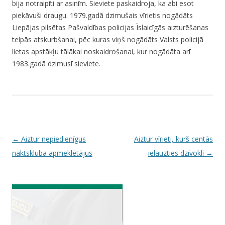
bija notraipīti ar asinīm. Sieviete paskaidroja, ka abi esot
piekāvuši draugu. 1979.gadā dzimušais vīrietis nogādāts
Liepājas pilsētas Pašvaldības policijas Īslaicīgās aizturēšanas
telpās atskurbšanai, pēc kuras viņš nogādāts Valsts policijā
lietas apstākļu tālākai noskaidrošanai, kur nogādāta arī
1983.gadā dzimusī sieviete.
P
←
Aiztur nepiedienīgus
Aiztur vīrieti, kurš centās
o
naktskluba apmeklētājus
ielauzties dzīvoklī
→
s
t
n
a
v