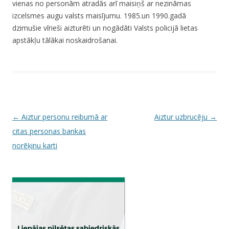
vienas no personām atradās arī maisiņš ar nezināmas
izcelsmes augu valsts maisījumu. 1985.un 1990.gadā
dzimušie vīrieši aizturēti un nogādāti Valsts policijā lietas
apstākļu tālākai noskaidrošanai.
P
←
Aiztur personu reibumā ar
Aiztur uzbrucēju
→
o
citas personas bankas
s
norēķinu karti
t
n
a
v
i