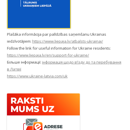
Plašāka informācija par palīdzības saņemšanu Ukrainas
iedzīvotājiem:
https://www.liepaja.lv/atbalsts-ukrainai/
Follow the link for useful information for Ukraine residents:
https://www.liepaja.lv/en/support-for-ukraine/
Більше інформації:
інформація щодо в’їзду до та перебування
в Латвії
https://www.ukraine-latvia.com/uk