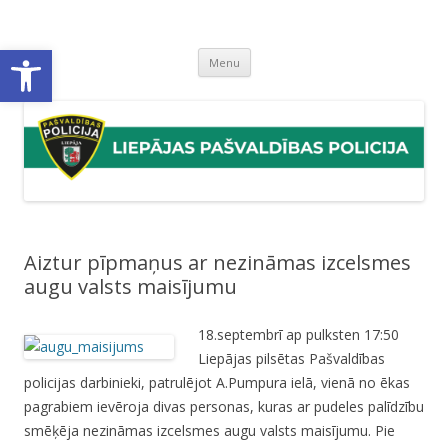
Liepājas pašvaldības policija
Liepājas pašvaldības policijas mājaslapa
Open toolbar
Skip
Menu
to
content
Aiztur pīpmaņus ar nezināmas izcelsmes
augu valsts maisījumu
18.septembrī ap pulksten 17:50
Liepājas pilsētas Pašvaldības
policijas darbinieki, patrulējot A.Pumpura ielā, vienā no ēkas
pagrabiem ievēroja divas personas, kuras ar pudeles palīdzību
smēķēja nezināmas izcelsmes augu valsts maisījumu. Pie