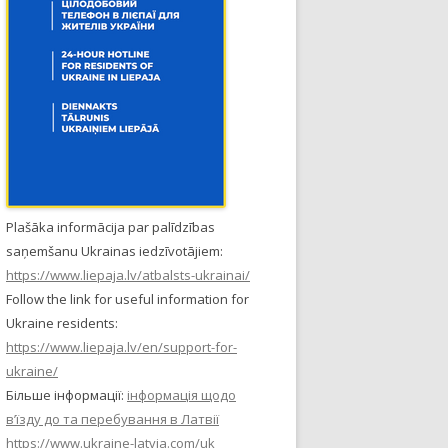
Plašāka informācija par palīdzības
saņemšanu Ukrainas iedzīvotājiem:
https://www.liepaja.lv/atbalsts-ukrainai/
Follow the link for useful information for
Ukraine residents:
https://www.liepaja.lv/en/support-for-
ukraine/
Більше інформації:
інформація щодо
в’їзду до та перебування в Латвії
https://www.ukraine-latvia.com/uk