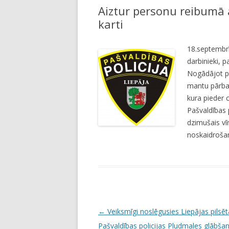
Aiztur personu reibumā 
LI
karti
JA
18.septembrī
darbinieki, 
Nogādājot pe
mantu pārbau
kura pieder 
Pašvaldības 
dzimušais vīr
noskaidrošan
P
←
Veiksmīgi noslēgusies Liepājas pilsēt
o
Pašvaldības policijas Pludmales glābša