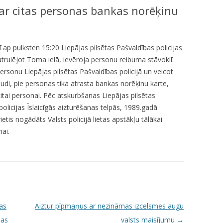
ar citas personas bankas norēķinu
KUMDOŠANA
LLI-451 “SCAPE II”
NODAĻA
UTĀJUMI/ATBILDES
RESIT
VELOPATRUĻA
 ap pulksten 15:20 Liepājas pilsētas Pašvaldības policijas
CBSS PSF 2019/04 “YOUTH FOR
IEDZĪVOTĀJU DZĪVESVIETAS
patrulējot Toma ielā, ievēroja personu reibuma stāvoklī.
SAFER YOUTH” / “JAUNATNE
DEKLARĒŠANAS NODAĻA
rsonu Liepājas pilsētas Pašvaldības policijā un veicot
DROŠĀKAI JAUNATNEI”
di, pie personas tika atrasta bankas norēķinu karte,
INFORMĀCIJA PAR
LLI-269 “SCAPE”
citai personai. Pēc atskurbšanas Liepājas pilsētas
ATALGOJUMIEM
policijas Īslaicīgās aizturēšanas telpās, 1989.gadā
CASCADE
ietis nogādāts Valsts policijā lietas apstākļu tālākai
ai.
LLI-92 “SAFETY FIRST!” / “DROŠĪBA
VISPIRMS!”
KPFI-16/67 SILTUMNĪCEFEKTA
GĀZU EMISIJU SAMAZINĀŠANA,
IEGĀDĀJOTIES TRĪS JAUNUS,
RŪPNIECISKI RAŽOTUS
as
Aiztur pīpmaņus ar nezināmas izcelsmes augu
ELEKTROMOBIĻUS LIEPĀJAS
nas
valsts maisījumu
→