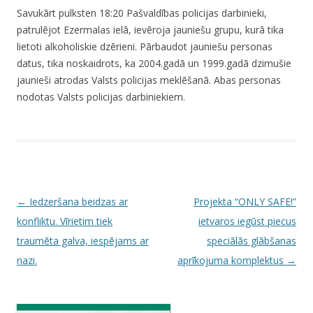
Savukārt pulksten 18:20 Pašvaldības policijas darbinieki,
patrulējot Ezermalas ielā, ievēroja jauniešu grupu, kurā tika
lietoti alkoholiskie dzērieni. Pārbaudot jauniešu personas
datus, tika noskaidrots, ka 2004.gadā un 1999.gadā dzimušie
jaunieši atrodas Valsts policijas meklēšanā. Abas personas
nodotas Valsts policijas darbiniekiem.
P
←
Iedzeršana beidzas ar
Projekta “ONLY SAFE!”
o
konfliktu. Vīrietim tiek
ietvaros iegūst piecus
s
traumēta galva, iespējams ar
speciālās glābšanas
t
nazi.
aprīkojuma komplektus
→
n
a