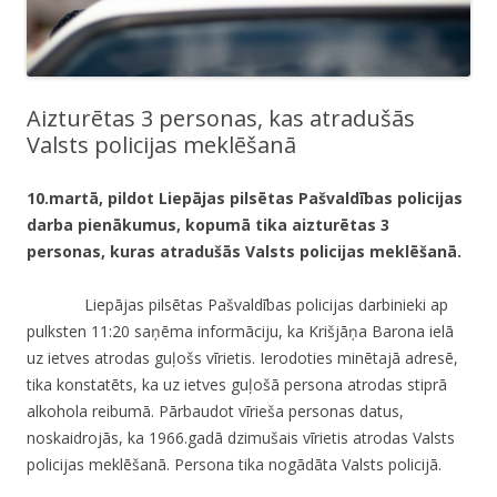
Aizturētas 3 personas, kas atradušās
Valsts policijas meklēšanā
10.martā, pildot Liepājas pilsētas Pašvaldības policijas
darba pienākumus, kopumā tika aizturētas 3
personas, kuras atradušās Valsts policijas meklēšanā.
Liepājas pilsētas Pašvaldības policijas darbinieki ap
pulksten 11:20 saņēma informāciju, ka Krišjāņa Barona ielā
uz ietves atrodas guļošs vīrietis. Ierodoties minētajā adresē,
tika konstatēts, ka uz ietves guļošā persona atrodas stiprā
alkohola reibumā. Pārbaudot vīrieša personas datus,
noskaidrojās, ka 1966.gadā dzimušais vīrietis atrodas Valsts
policijas meklēšanā. Persona tika nogādāta Valsts policijā.