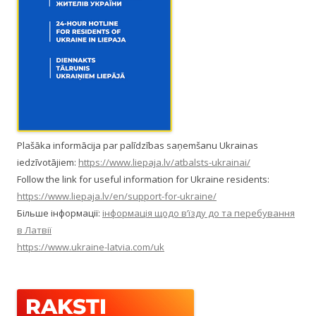
Plašāka informācija par palīdzības saņemšanu Ukrainas
iedzīvotājiem:
https://www.liepaja.lv/atbalsts-ukrainai/
Follow the link for useful information for Ukraine residents:
https://www.liepaja.lv/en/support-for-ukraine/
Більше інформації:
інформація щодо в’їзду до та перебування
в Латвії
https://www.ukraine-latvia.com/uk