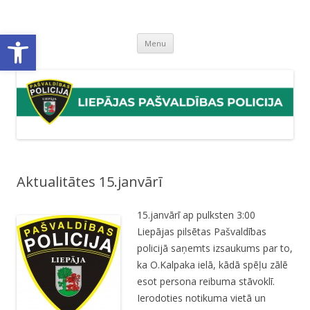
Liepājas pašvaldības policija
Liepājas pašvaldības policijas mājaslapa
Open toolbar
Skip
Menu
to
content
Aktualitātes 15.janvārī
15.janvārī ap pulksten 3:00
Liepājas pilsētas Pašvaldības
policijā saņemts izsaukums par to,
ka O.Kalpaka ielā, kādā spēļu zālē
esot persona reibuma stāvoklī.
Ierodoties notikuma vietā un