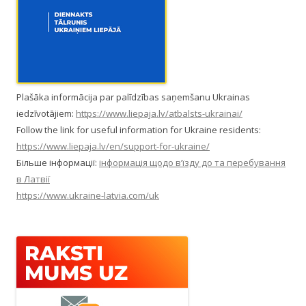
Plašāka informācija par palīdzības saņemšanu Ukrainas
iedzīvotājiem:
https://www.liepaja.lv/atbalsts-ukrainai/
Follow the link for useful information for Ukraine residents:
https://www.liepaja.lv/en/support-for-ukraine/
Більше інформації:
інформація щодо в’їзду до та перебування
в Латвії
https://www.ukraine-latvia.com/uk