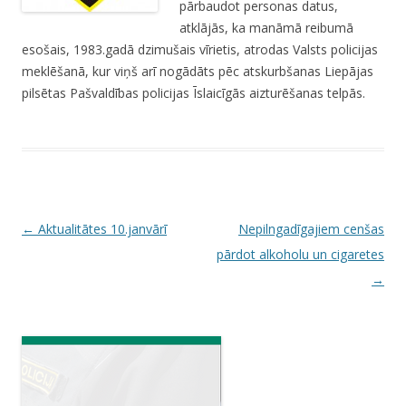
pārbaudot personas datus,
atklājās, ka manāmā reibumā
esošais, 1983.gadā dzimušais vīrietis, atrodas Valsts policijas
meklēšanā, kur viņš arī nogādāts pēc atskurbšanas Liepājas
pilsētas Pašvaldības policijas Īslaicīgās aizturēšanas telpās.
P
←
Aktualitātes 10.janvārī
Nepilngadīgajiem cenšas
o
pārdot alkoholu un cigaretes
s
→
t
n
a
v