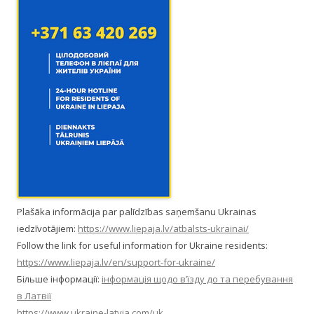
Plašāka informācija par palīdzības saņemšanu Ukrainas
iedzīvotājiem:
https://www.liepaja.lv/atbalsts-ukrainai/
Follow the link for useful information for Ukraine residents:
https://www.liepaja.lv/en/support-for-ukraine/
Більше інформації:
інформація щодо в’їзду до та перебування
в Латвії
https://www.ukraine-latvia.com/uk