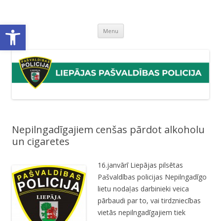
Liepājas pašvaldības policija
Liepājas pašvaldības policijas mājaslapa
Open toolbar
Skip
Menu
to
content
Nepilngadīgajiem cenšas pārdot alkoholu
un cigaretes
16.janvārī Liepājas pilsētas
Pašvaldības policijas Nepilngadīgo
lietu nodaļas darbinieki veica
pārbaudi par to, vai tirdzniecības
vietās nepilngadīgajiem tiek