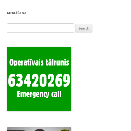
MEKLĒŠANA
Search
for: