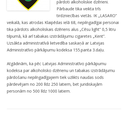
pārdoti alkoholiskie dzērieni.
Pārbaude tika veikta trīs
tirdzniecības vietās. IK „LASARO”
veikalā, kas atrodas Klaipēdas ielā 68, nepilngadīgai personai
tika pārdots alkoholiskais dzēriens alus „Cēsu light” 0,5 litru
tilpumā, kā arī tabakas izstrādājumu cigaretes „Kent”.
Uzsākta administratīvā lietvedība saskaņā ar Latvijas
Administratīvo pārkāpumu kodeksa 155.panta 3.daļu.
Atgādinām, ka pēc Latvijas Administratīvo pārkāpumu
kodeksa par alkoholisko dzērienu un tabakas izstrādājumu
pārdošanu nepilngadīgajiem tiek uzlikts naudas sods
pārdevējam no 200 līdz 250 latiem, bet juridiskajām
personām no 500 līdz 1000 latiem.