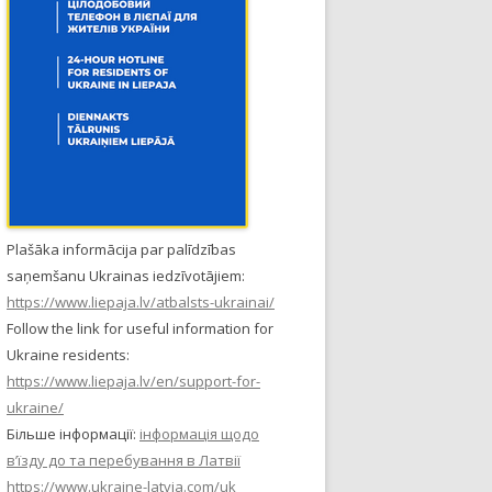
Plašāka informācija par palīdzības
saņemšanu Ukrainas iedzīvotājiem:
https://www.liepaja.lv/atbalsts-ukrainai/
Follow the link for useful information for
Ukraine residents:
https://www.liepaja.lv/en/support-for-
ukraine/
Більше інформації:
інформація щодо
в’їзду до та перебування в Латвії
https://www.ukraine-latvia.com/uk