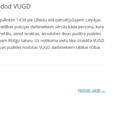
nodod VUGD
KUMDOŠANA
LLI-451 “SCAPE II”
NODAĻA
UTĀJUMI/ATBILDES
RESIT
VELOPATRUĻA
pulksten 14:50 pie Lībiešu ielā patrulējošajiem Liepājas
valdības policijas darbiniekiem vērsās kāda persona, kura
CBSS PSF 2019/04 “YOUTH FOR
IEDZĪVOTĀJU DZĪVESVIETAS
 netālu, zemē ieraktas, atrodoties divas puslitra pudeles
SAFER YOUTH” / “JAUNATNE
DEKLARĒŠANAS NODAĻA
bam līdzīgu saturu. Uz notikuma vietu tika izsaukta VUGD
DROŠĀKAI JAUNATNEI”
bas pudeles nodotas VUGD darbiniekiem tālākai rīcībai.
INFORMĀCIJA PAR
LLI-269 “SCAPE”
ATALGOJUMIEM
CASCADE
LLI-92 “SAFETY FIRST!” / “DROŠĪBA
VISPIRMS!”
Notver zagli
→
KPFI-16/67 SILTUMNĪCEFEKTA
GĀZU EMISIJU SAMAZINĀŠANA,
IEGĀDĀJOTIES TRĪS JAUNUS,
RŪPNIECISKI RAŽOTUS
ELEKTROMOBIĻUS LIEPĀJAS