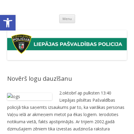
Liepājas pašvaldības policija
Liepājas pašvaldības policijas mājaslapa
Open toolbar
Skip
Menu
to
content
Novērš logu dauzīšanu
2.oktobrī ap pulksten 13:40
Liepājas pilsētas Pašvaldības
policijā tika saņemts izsaukums par to, ka vairākas personas
Vaļņu ielā ar akmeņiem metot pa ēkas logiem. Ierodoties
notikuma vietā, fakts apstiprinājās. Ar trijiem 2002.gadā
dzimušajiem zēniem tika izvestas audzinoša rakstura