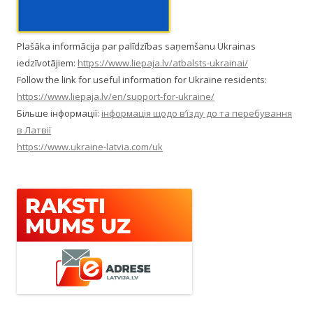
Plašāka informācija par palīdzības saņemšanu Ukrainas
iedzīvotājiem:
https://www.liepaja.lv/atbalsts-ukrainai/
Follow the link for useful information for Ukraine residents:
https://www.liepaja.lv/en/support-for-ukraine/
Більше інформації:
інформація щодо в’їзду до та перебування
в Латвії
https://www.ukraine-latvia.com/uk