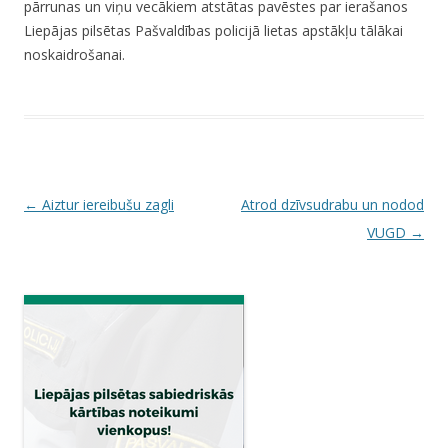
pārrunas un viņu vecākiem atstātas pavēstes par ierašanos
Liepājas pilsētas Pašvaldības policijā lietas apstākļu tālākai
noskaidrošanai.
P
←
Aiztur iereibušu zagli
Atrod dzīvsudrabu un nodod
o
VUGD
→
s
t
n
a
v
i
g