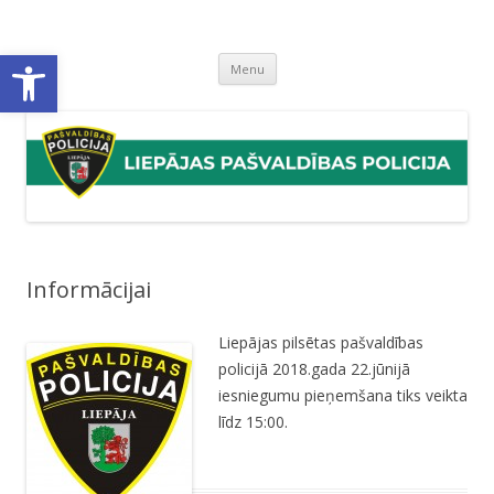
Liepājas pašvaldības policija
Liepājas pašvaldības policijas mājaslapa
Open toolbar
Skip
Menu
to
content
Informācijai
Liepājas pilsētas pašvaldības
policijā 2018.gada 22.jūnijā
iesniegumu pieņemšana tiks veikta
līdz 15:00.