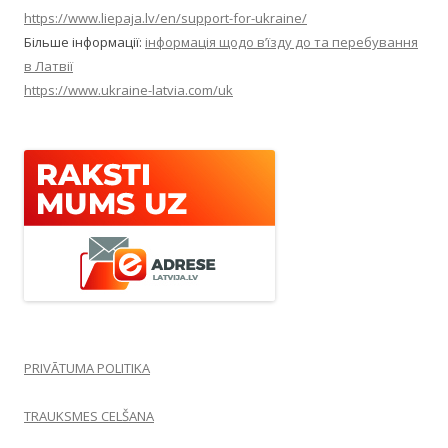
https://www.liepaja.lv/en/support-for-ukraine/
Більше інформації:
інформація щодо в’їзду до та перебування
в Латвії
https://www.ukraine-latvia.com/uk
PRIVĀTUMA POLITIKA
TRAUKSMES CELŠANA