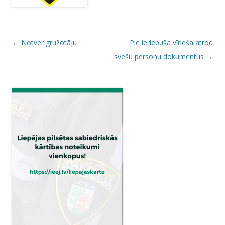
P
←
Notver gružotāju
Pie ieriebuša vīrieša atrod
o
svešu personu dokumentus
→
s
t
n
a
v
i
g
a
t
i
o