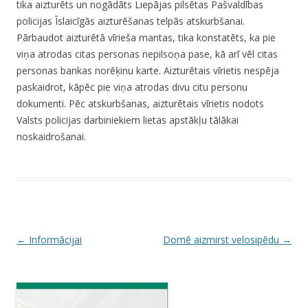
tika aizturēts un nogādāts Liepājas pilsētas Pašvaldības
policijas Īslaicīgās aizturēšanas telpās atskurbšanai.
Pārbaudot aizturētā vīrieša mantas, tika konstatēts, ka pie
viņa atrodas citas personas nepilsoņa pase, kā arī vēl citas
personas bankas norēķinu karte. Aizturētais vīrietis nespēja
paskaidrot, kāpēc pie viņa atrodas divu citu personu
dokumenti. Pēc atskurbšanas, aizturētais vīrietis nodots
Valsts policijas darbiniekiem lietas apstākļu tālākai
noskaidrošanai.
P
←
Informācijai
Domē aizmirst velosipēdu
→
o
s
t