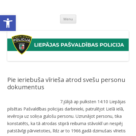
Liepājas pašvaldības policija
Liepājas pašvaldības policijas mājaslapa
Open toolbar
Skip
Menu
to
content
Pie ieriebuša vīrieša atrod svešu personu
dokumentus
7.jūlijā ap pulksten 14:10 Liepājas
pilsētas Pašvaldības policijas darbinieki, patrulējot Lielā ielā,
ievēroja uz soliņa gulošu personu. Uzrunājot personu, tika
konstatēts, ka tā atrodas stiprā reibuma stāvoklī un nespēj
patstāvīgi pārvietoties, līdz ar to 1966.gadā dzimušais vīrietis