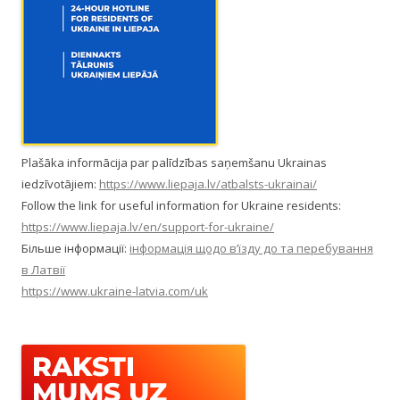
Plašāka informācija par palīdzības saņemšanu Ukrainas
iedzīvotājiem:
https://www.liepaja.lv/atbalsts-ukrainai/
Follow the link for useful information for Ukraine residents:
https://www.liepaja.lv/en/support-for-ukraine/
Більше інформації:
інформація щодо в’їзду до та перебування
в Латвії
https://www.ukraine-latvia.com/uk