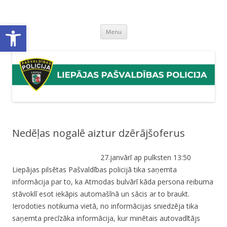
Liepājas pašvaldības policija
Liepājas pašvaldības policijas mājaslapa
Open toolbar
Skip
Menu
to
content
Nedēļas nogalē aiztur dzērājšoferus
27.janvārī ap pulksten 13:50
Liepājas pilsētas Pašvaldības policijā tika saņemta
informācija par to, ka Atmodas bulvārī kāda persona reibuma
stāvoklī esot iekāpis automašīnā un sācis ar to braukt.
Ierodoties notikuma vietā, no informācijas sniedzēja tika
saņemta precīzāka informācija, kur minētais autovadītājs