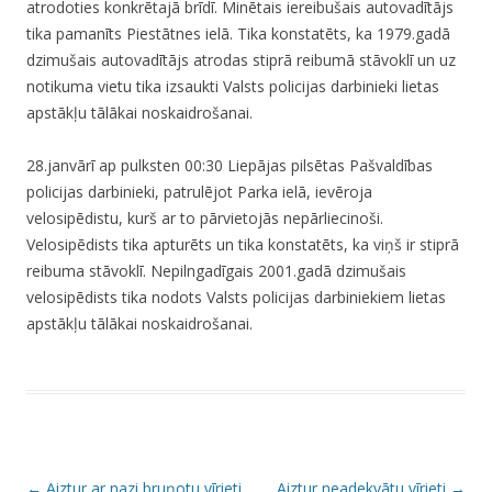
atrodoties konkrētajā brīdī. Minētais iereibušais autovadītājs
tika pamanīts Piestātnes ielā. Tika konstatēts, ka 1979.gadā
dzimušais autovadītājs atrodas stiprā reibumā stāvoklī un uz
notikuma vietu tika izsaukti Valsts policijas darbinieki lietas
apstākļu tālākai noskaidrošanai.
28.janvārī ap pulksten 00:30 Liepājas pilsētas Pašvaldības
policijas darbinieki, patrulējot Parka ielā, ievēroja
velosipēdistu, kurš ar to pārvietojās nepārliecinoši.
Velosipēdists tika apturēts un tika konstatēts, ka viņš ir stiprā
reibuma stāvoklī. Nepilngadīgais 2001.gadā dzimušais
velosipēdists tika nodots Valsts policijas darbiniekiem lietas
apstākļu tālākai noskaidrošanai.
P
←
Aiztur ar nazi bruņotu vīrieti,
Aiztur neadekvātu vīrieti
→