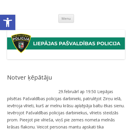
Liepājas pašvaldības policija
Liepājas pašvaldības policijas mājaslapa
Open toolbar
Skip
Menu
to
content
Notver ķēpātāju
29.februārī ap 19:50 Liepājas
pilsētas Pašvaldības policijas darbinieki, patrulējot Zirņu ielā,
ievēroja vīrieti, kurš ar melnu krāsu apķēpāja baltu ēkas sienu.
Ievērojot Pašvaldības policijas darbiniekus, vīrietis steidzās
prom. Pieejot pie vīrieša, viņš pie zemes nometa melnās
krāsas flakonu. Veicot personas mantu apskati tika