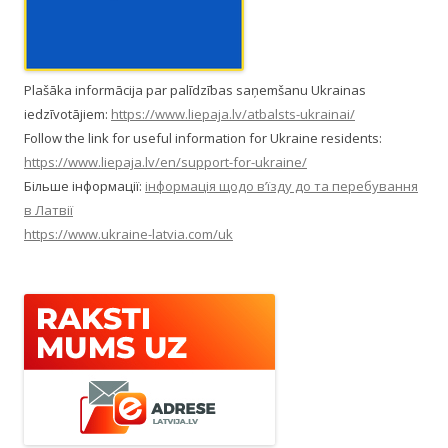
Plašāka informācija par palīdzības saņemšanu Ukrainas
iedzīvotājiem:
https://www.liepaja.lv/atbalsts-ukrainai/
Follow the link for useful information for Ukraine residents:
https://www.liepaja.lv/en/support-for-ukraine/
Більше інформації:
інформація щодо в’їзду до та перебування
в Латвії
https://www.ukraine-latvia.com/uk