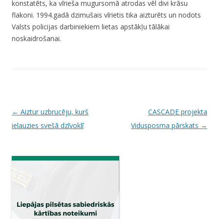
konstatēts, ka vīrieša mugursomā atrodas vēl divi krāsu
flakoni. 1994.gadā dzimušais vīrietis tika aizturēts un nodots
Valsts policijas darbiniekiem lietas apstākļu tālākai
noskaidrošanai.
P
←
Aiztur uzbrucēju, kurš
CASCADE projekta
o
ielauzies svešā dzīvoklī
Vidusposma pārskats
→
s
t
n
a
v
i