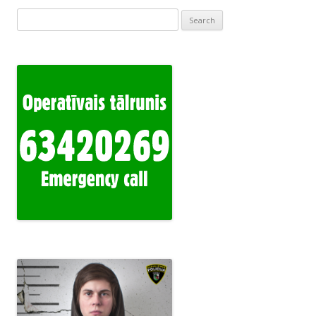
Search
for: