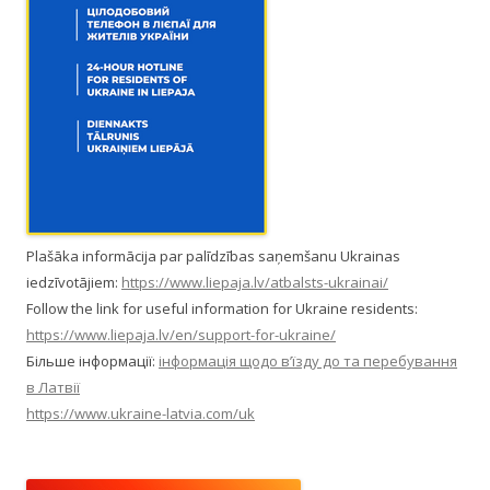
Plašāka informācija par palīdzības saņemšanu Ukrainas
iedzīvotājiem:
https://www.liepaja.lv/atbalsts-ukrainai/
Follow the link for useful information for Ukraine residents:
https://www.liepaja.lv/en/support-for-ukraine/
Більше інформації:
інформація щодо в’їзду до та перебування
в Латвії
https://www.ukraine-latvia.com/uk