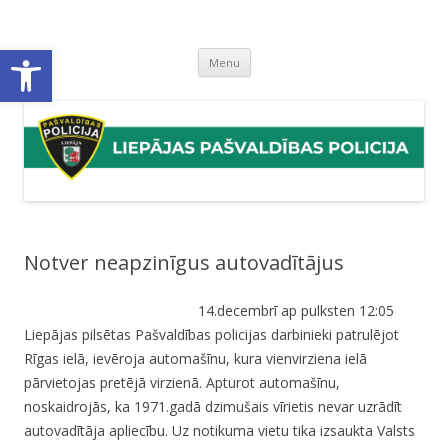
Liepājas pašvaldības policija
Liepājas pašvaldības policijas mājaslapa
Open toolbar
Skip
Menu
to
content
Notver neapzinīgus autovadītājus
14.decembrī ap pulksten 12:05
Liepājas pilsētas Pašvaldības policijas darbinieki patrulējot
Rīgas ielā, ievēroja automašīnu, kura vienvirziena ielā
pārvietojas pretējā virzienā. Apturot automašīnu,
noskaidrojās, ka 1971.gadā dzimušais vīrietis nevar uzrādīt
autovadītāja apliecību. Uz notikuma vietu tika izsaukta Valsts