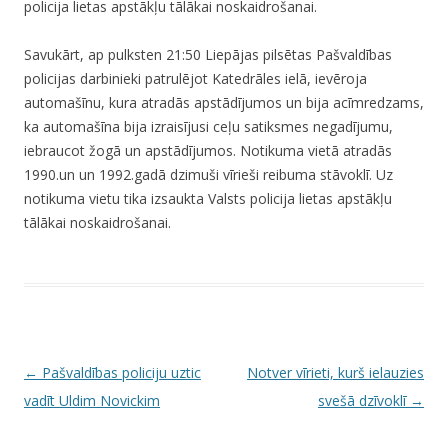
policija lietas apstākļu tālākai noskaidrošanai.
Savukārt, ap pulksten 21:50 Liepājas pilsētas Pašvaldības
policijas darbinieki patrulējot Katedrāles ielā, ievēroja
automašīnu, kura atradās apstādījumos un bija acīmredzams,
ka automašīna bija izraisījusi ceļu satiksmes negadījumu,
iebraucot žogā un apstādījumos. Notikuma vietā atradās
1990.un un 1992.gadā dzimuši vīrieši reibuma stāvoklī. Uz
notikuma vietu tika izsaukta Valsts policija lietas apstākļu
tālākai noskaidrošanai.
P
←
Pašvaldības policiju uztic
Notver vīrieti, kurš ielauzies
o
vadīt Uldim Novickim
svešā dzīvoklī
→
s