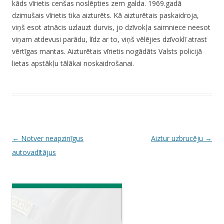
kāds vīrietis cenšas noslēpties zem galda. 1969.gadā
dzimušais vīrietis tika aizturēts. Kā aizturētais paskaidroja,
viņš esot atnācis uzlauzt durvis, jo dzīvokļa saimniece neesot
viņam atdevusi parādu, līdz ar to, viņš vēlējies dzīvoklī atrast
vērtīgas mantas. Aizturētais vīrietis nogādāts Valsts policijā
lietas apstākļu tālākai noskaidrošanai.
P
←
Notver neapzinīgus
Aiztur uzbrucēju
→
o
autovadītājus
s
t
n
a
v