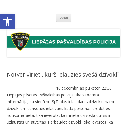
Liepājas pašvaldības policija
Liepājas pašvaldības policijas mājaslapa
Open toolbar
Skip
Menu
to
content
Notver vīrieti, kurš ielauzies svešā dzīvoklī
16.decembrī ap pulksten 22:30
Liepājas pilsētas Pašvaldības policijā tika saņemta
informācija, ka vienā no Spīdolas ielas daudzdzīvokļu namu
dzīvokļiem cenšoties ielauzties kāda persona. Ierodoties
notikuma vietā, tika ievērots, ka minētā dzīvokļa durvis ir
uzlauztas un atvērtas. Pārbaudot dzīvokli, tika ievērots, ka