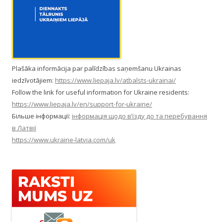
Plašāka informācija par palīdzības saņemšanu Ukrainas
iedzīvotājiem:
https://www.liepaja.lv/atbalsts-ukrainai/
Follow the link for useful information for Ukraine residents:
https://www.liepaja.lv/en/support-for-ukraine/
Більше інформації:
інформація щодо в’їзду до та перебування
в Латвії
https://www.ukraine-latvia.com/uk